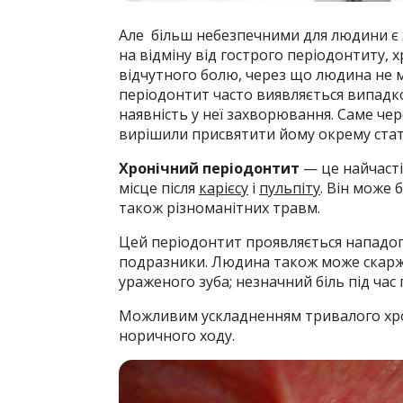
Але більш небезпечними для людини є х
на відміну від гострого періодонтиту, 
відчутного болю, через що людина не 
періодонтит часто виявляється випадк
наявність у неї захворювання. Саме че
вирішили присвятити йому окрему ста
Хронічний періодонтит
— це найчасті
місце після
карієсу
і
пульпіту
. Він може 
також різноманітних травм.
Цей періодонтит проявляється нападоп
подразники. Людина також може скаржит
ураженого зу­ба; незначний біль під час
Можливим ускладненням тривалого хро
норичного ходу.