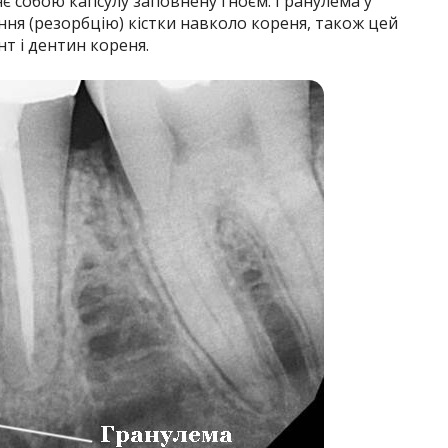
яє собою капсулу заповнену гноєм. Гранулема у
ня (резорбцію) кістки навколо кореня, також цей
т і дентин кореня.