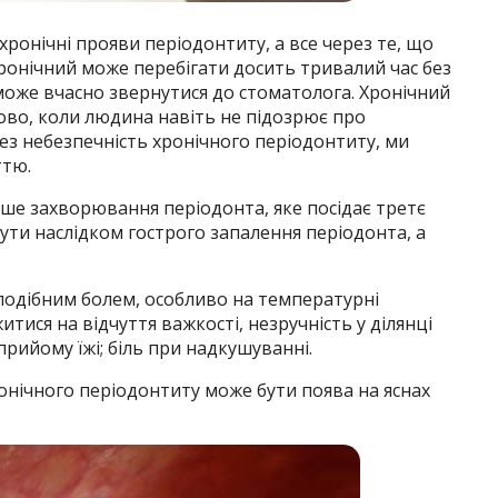
ронічні прояви періодонтиту, а все через те, що
хронічний може перебігати досить тривалий час без
може вчасно звернутися до стоматолога. Хронічний
ово, коли людина навіть не підозрює про
рез небезпечність хронічного періодонтиту, ми
ттю.
ше захво­рювання періодонта, яке посідає третє
бути наслідком гострого запалення періодонта, а
одібним болем, особливо на темпера­турні
ися на відчуття важкості, незручність у ділянці
 прийому їжі; біль при надкушуванні.
нічного періодонтиту може бути поява на яснах