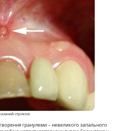
казаний стрілкою
творен­ня гранулеми – невеликого запального