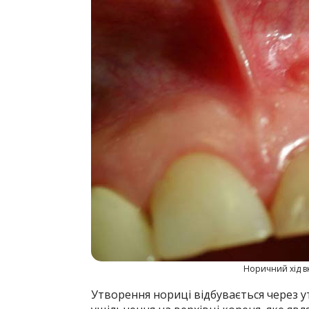
Норичний хід в
Утворення нориці відбувається через у