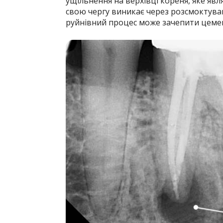
ущільнення на верхівці кореня, яке явл
свою чергу виникає через розсмоктуван
руйнівний процес може зачепити цемен