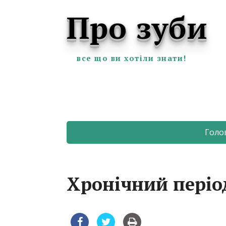
Про зуби
все що ви хотіли знати!
Голо
Хронічний періо