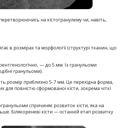
перетворюючись на кістогранулему чи, навіть,
гає в розмірах та морфології (структурі тканин, що
ентге­нологічно, — до 5 мм. Із гранульоми
дібні гранульоми).
ть розмір приблизно 5-7 мм. Це перехідна форма,
х для повністю сформованої кісти, зокрема чіткі
ра­нульоми спричиняє розвиток кісти, яка на
льше. Білякореневі кісти — останній етап розвитку