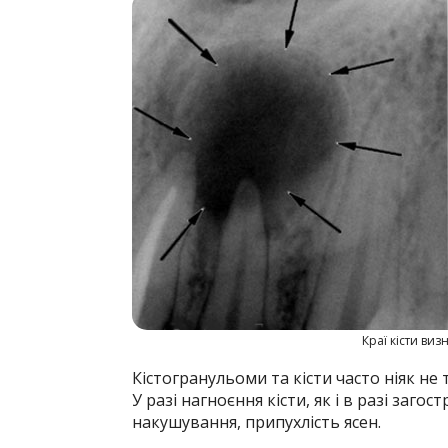
Краї кісти виз
Кістогранульоми та кісти часто ніяк не
У разі нагноєння кісти, як і в разі заго
накушу­вання, припухлість ясен.