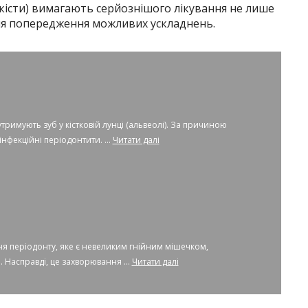
кісти) вимагають серйознішого лікування не лише
для попередження можливих ускладнень.
тримують зуб у кістковій лунці (альвеолі). За причиною
нфекційні періодонтити. ...
Читати далі
я періодонту, яке є невеликим гнійним мішечком,
 Насправді, це захворювання ...
Читати далі