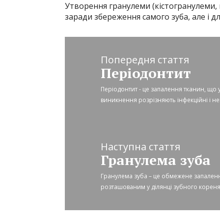
Утворення гранулеми (кістогранулеми, 
заради збереження самого зуба, але і 
Попередня стаття
Періодонтит
Періодонтит - це запалення тканин, що у
виникнення розрізняють інфекційні і неі
Наступна стаття
Гранулема зуба
Гранулема зуба – це обмежене запаленн
розташованим у ділянці зубного кореня.