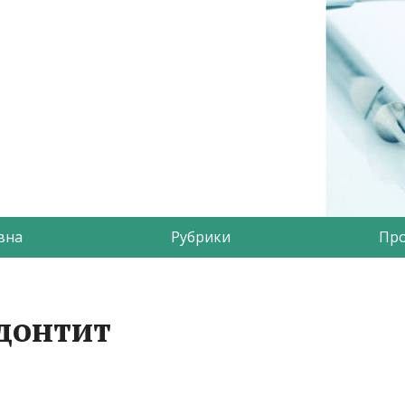
вна
Рубрики
Про
донтит