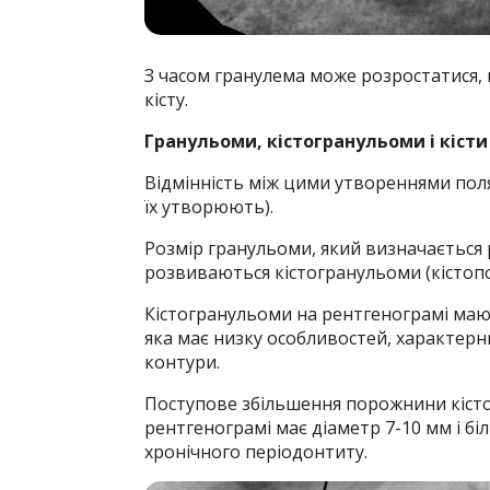
З часом гранулема може розростатися, 
кісту.
Гранульоми, кістогранульоми і кісти
Відмінність між цими утвореннями поля
їх утворюють).
Розмір гранульоми, який визначається р
розвиваються кістогранульоми (кістопо
Кістогранульоми на рентгенограмі маю
яка має низку особливостей, характерни
контури.
Поступове збільшення порожнини кістог
рентгенограмі має діаметр 7-10 мм і бі
хронічного періодонтиту.