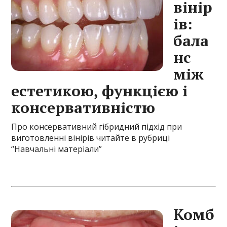
вінір
ів:
бала
нс
між
естетикою, функцією і
консервативністю
Про консервативний гібридний підхід при
виготовленні вінірів читайте
в рубриці
“Навчальні матеріали”
Комб