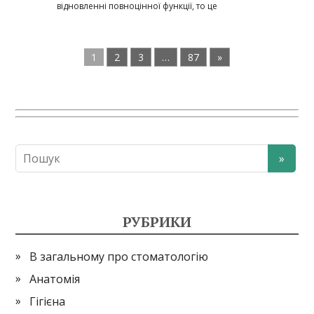
відновленні повноцінної функції, то це
1
2
3
…
87
»
РУБРИКИ
В загальному про стоматологію
Анатомія
Гігієна