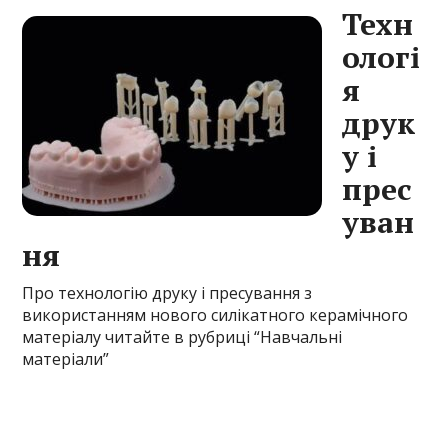
Техн
ологі
я
друк
у і
прес
уван
ня
Про технологію друку і пресування з
використанням нового силікатного керамічного
матеріалу читайте
в рубриці “Навчальні
матеріали”