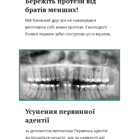
Бережіть протези від
братів менших!
Мій близький друг все не наважувався
виготовити собі знімні протези. У молодості
боявся лікувати зуби і поступово усі їх втратив,
Усунення первинної
адентії
за допомогою імплантації Первинна адентія
зустрічається нечасто, але за наявності цієї