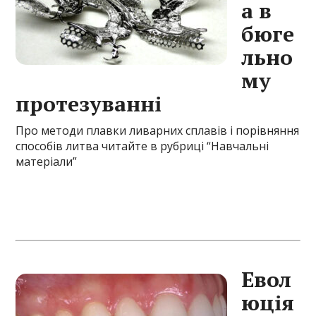
а в
бюге
льно
му
протезуванні
Про методи плавки ливарних сплавів і порівняння
способів литва читайте
в рубриці “Навчальні
матеріали”
Евол
юція