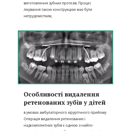
виготовлення зубних протезів. Процес
лікування такою конструкцією має бути
нетрудомістким,
Особливості видалення
ретенованих зубів у дітей
в умовах амбулаторного хірургічного прийому
Операція видалення ретенованих і
надкомплектних зубів є од­нією з найпо­