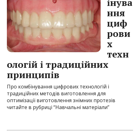
інува
ння
циф
рови
х
техн
ологій і традиційних
принципів
Про комбінування цифрових технологій і
традиційних методів виготовлення для
оптимізації виготовлення знімних протезів
читайте
в рубриці “Навчальні матеріали”