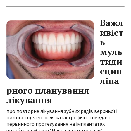
Важл
ивіст
ь
муль
тиди
сцип
ліна
рного планування
лікування
про повторне лікування зубних рядів верхньої і
нижньої щелеп після катастрофічної невдачі
первинного протезування на імплантатах
читайте
в рубриці “Навчальні матеріали”