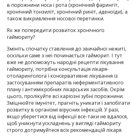
в порожнини носа і рота (хронічний фарингіт,
хронічний тонзиліт, хронічний риніт, аденоїди), а
також викривлення носової перетинки.
Як же попередити розвиток хронічного
гаймориту?
Змініть спочатку ставлення до звичайної нежиті,
оскільки саме з неї починається гайморит. І тут
вже не допоможуть народні рецепти лікування
гаймориту, потрібна консультація лікаря-
отоларинголога і консервативне лікування із
застосуванням препаратів неферментативного
плану і антимікробних лікарських засобів. Окрім
цього, пролікуйте всі каріозні зубні порожнини.
Зміцнюйте імунітет, прагніть уникати і запобігати
розвитку в організмі вірусних інфекцій. У разі,
якщо уберегтися від інфекції все-таки не вдалося,
щоб уникнути ускладнень у вигляді гаймориту
строго дотримуйтеся всіх рекомендацій лікаря.