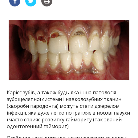
Карієс зубів, а також будь-яка інша патологія
зубощелепної системи і навколозубних тканин
(хвороби пародонта) можуть стати джерелом
інфекції, яка дуже легко потрапляє в носові пазухи
і часто сприяє розвитку гаймориту (так званий
одонтогенний гайморит).
Особливо часті випадки, коли уражаються верхні