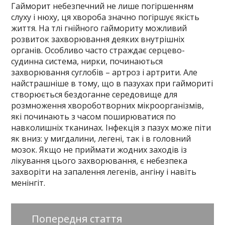
Гайморит небезпечний не лише погіршенням
слуху і нюху, ця хвороба значно погіршує якість
життя. На тлі гнійного гаймориту можливий
розвиток захворювання деяких внутрішніх
органів. Особливо часто страждає серцево-
судинна система, нирки, починаються
захворювання суглобів – артроз і артрити. Але
найстрашніше в тому, що в пазухах при гаймориті
створюється бездоганне середовище для
розмноження хвороботворних мікроорганізмів,
які починають з часом поширюватися по
навколишніх тканинах. Інфекція з пазух може піти
як вниз: у мигдалини, легені, так і в головний
мозок. Якщо не приймати жодних заходів із
лікування цього захворювання, є небезпека
захворіти на запалення легенів, ангіну і навіть
менінгіт.
Попередня стаття