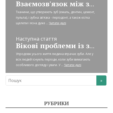
Взаємозв'язок між захворюваннями ротової порожнини і хворобами внутрішніх органів
Тканини, що утворюють зуб (емаль, дентин, цемент,
пульпа), і зубна зв'язка - періодонт, а також кістка
щелепи і ясна дуже ...
Читати далі
Наступна стаття
Вікові проблеми із зубами
Упродовж усього життя людина втрачає зуби. Але у
всіх людей існують періоди, коли зуби вимагають
особливого догляду і уваги. У ...
Читати далі
РУБРИКИ