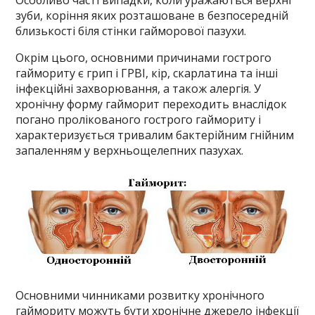
зуби, коріння яких розташоване в безпосередній
близькості біля стінки гайморової пазухи.
Окрім цього, основними причинами гострого
гаймориту є грип і ГРВІ, кір, скарлатина та інші
інфекційні захворювання, а також алергія. У
хронічну форму гайморит переходить внаслідок
погано пролікованого гострого гаймориту і
характеризується тривалим бактерійним гнійним
запаленням у верхньощелепних пазухах.
Основними чинниками розвитку хронічного
гаймориту можуть бути хронічне джерело інфекції