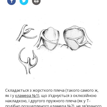
Складається з жорсткого плеча (такого самого ж,
як і у
кламера №1
), що з’єднується з оклюзійною
накладкою, і другого пружного плеча (як у Т-
подібно розщепленого
кламера №2
), не зв’язаного