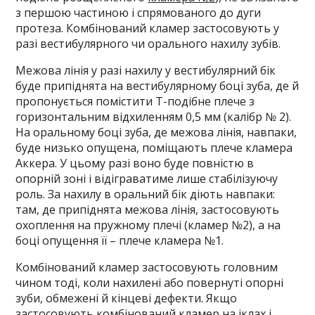
з першою частиною і спрямованого до дуги
протеза. Комбінований кламер застосовують у
разі вестибулярного чи орального нахилу зубів.
Межова лінія у разі нахилу у вестибулярний бік
буде припіднята на вестибулярному боці зуба, де й
пропонується помістити Т-подібне плече з
горизонтальним відхиленням 0,5 мм (калібр № 2).
На оральному боці зуба, де межова лінія, навпаки,
буде низько опущена, поміщають плече кламера
Аккера. У цьому разі воно буде повністю в
опорній зоні і відіграватиме лише стабілізуючу
роль. За нахилу в оральний бік діють навпаки:
там, де припіднята межова лінія, застосовують
охоплення на пружному плечі (кламер №2), а на
боці опущення її – плече кламера №1.
Комбінований кламер застосовують головним
чином тоді, коли нахилені або повернуті опорні
зуби, обмежені й кінцеві дефекти. Якщо
застосовують комбінований кламер на іклах і