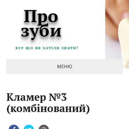
Про
зуби
все що ви хотіли знати!
МЕНЮ
Кламер №3
(комбінований)