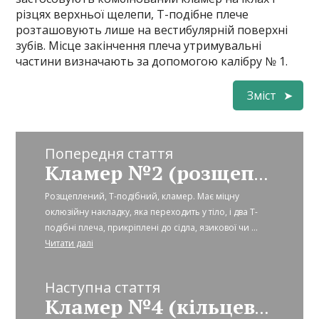
різцях верхньої щелепи, Т-подібне плече
розташовують лише на вестибулярній поверхні
зубів. Місце закінчення плеча утримувальні
частини визначають за допомогою калібру № 1.
Зміст
Попередня стаття
Кламер №2 (розщеплений, Т-подібний)
Розщеплений, Т-подібний, кламер. Має міцну
оклюзійну накладку, яка переходить у тіло, і два Т-
подібні плеча, прикріплені до сідла, язикової чи ...
Читати далі
Наступна стаття
Кламер №4 (кільцевий, одноплечовий)