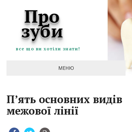
Про
зуби
все що ви хотіли знати!
МЕНЮ
П’ять основних видів
межової лінії