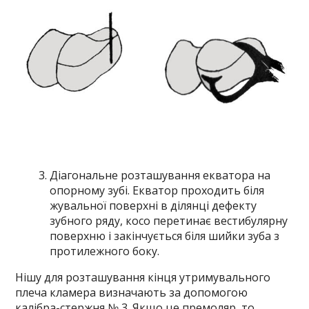
Діагональне розташування екватора на
опорному зубі. Екватор проходить біля
жувальної поверхні в ділянці дефекту
зубного ряду, косо перетинає вестибулярну
поверхню і закінчується біля шийки зуба з
протилежного боку.
Нішу для розташування кінця утримувального
плеча кламера визначають за допомогою
калібра-стержня № 3. Якщо це премоляр, то