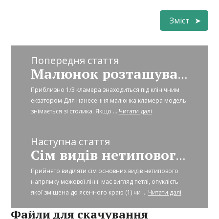
Зміст
Попередня стаття
Малюнок розташування кламера
Приблизно 1/3 кламера знаходиться під клінічним
екватором Для нанесення малюнка кламера модель
знімається зі столика. Якщо ...
Читати далі
Наступна стаття
Сім видів нетипового розташування межової лінії
Прийнято виділяти сім основних видів нетипового
напрямку межової лінії: має вигляд петлі, опуклість
якої зміщена до ясенного краю (1) чи ...
Читати далі
Файли для скачування