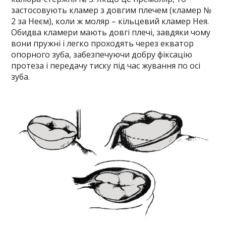
застосовують кламер з довгим плечем (кламер №
2 за Неєм), коли ж моляр – кільцевий кламер Нея.
Обидва кламери мають довгі плечі, завдяки чому
вони пружні і легко проходять через екватор
опорного зуба, забезпечуючи добру фіксацію
протеза і передачу тиску під час жування по осі
зуба.