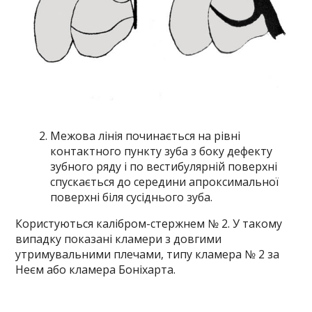
Межова лінія починається на рівні
контактного пункту зуба з боку дефекту
зубного ряду і по вестибулярній поверхні
спускається до середини апроксимальної
поверхні біля сусіднього зуба.
Користуються калібром-стержнем № 2. У такому
випадку показані кламери з довгими
утримувальними плечами, типу кламера № 2 за
Неєм або кламера Боніхарта.