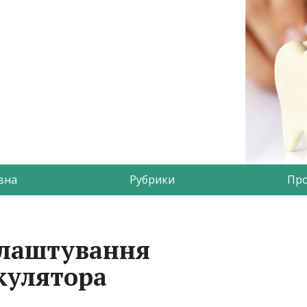
вна
Рубрики
Про
алаштування
кулятора