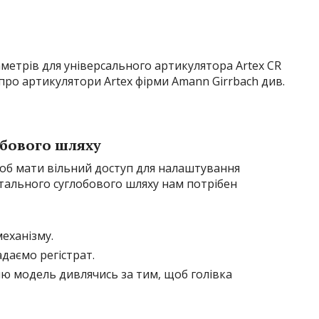
метрів для універсального артикулятора Artex CR
про артикулятори Artex фірми Amann Girrbach див.
обового шляху
щоб мати вільний доступ для налаштування
ітального суглобового шляху нам потрібен
еханізму.
даємо регістрат.
ю модель дивлячись за тим, щоб голівка