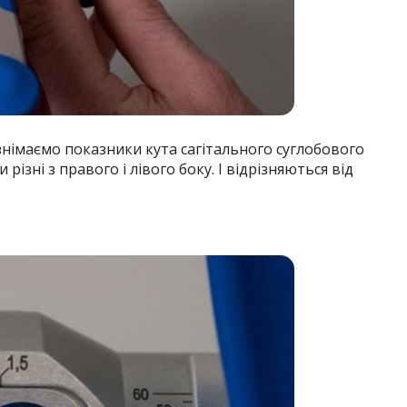
 знімаємо показники кута сагітального суглобового
ізні з правого і лівого боку. І відрізняються від