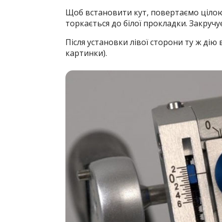
Щоб встановити кут, повертаємо цілою
торкається до білої прокладки. Закручу
Після установки лівої сторони ту ж дію
картинки).