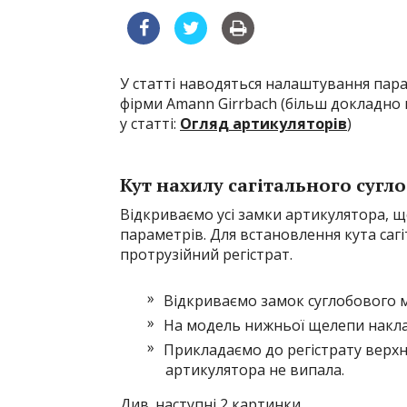
У статті наводяться налаштування пара
фірми Amann Girrbach (більш докладно 
у статті:
Огляд артикуляторів
)
Кут нахилу сагітального сугл
Відкриваємо усі замки артикулятора, 
параметрів. Для встановлення кута саг
протрузійний регістрат.
Відкриваємо замок суглобового м
На модель нижньої щелепи накла
Прикладаємо до регістрату верхн
артикулятора не випала.
Див. наступні 2 картинки