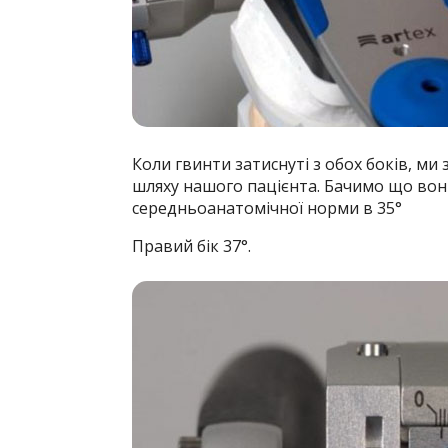
Коли гвинти затиснуті з обох боків, ми
шляху нашого пацієнта. Бачимо що вони р
середньоанатомічної норми в 35°
Правий бік 37°.