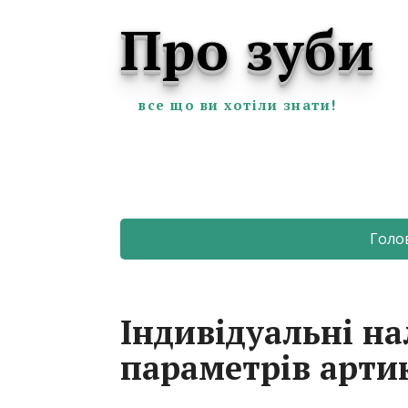
Про зуби
все що ви хотіли знати!
Голо
Індивідуальні н
параметрів арти