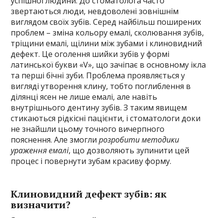
успішної людини. До стоматолога часто
звертаються люди, невдоволені зовнішнім
виглядом своїх зубів. Серед найбільш поширених
проблем – зміна кольору емалі, сколювання зубів,
тріщини емалі, щілини між зубами і клиновидний
дефект. Це оголення шийки зубів у формі
латинської букви «V», що зачіпає в основному ікла
та перші бічні зуби. Проблема проявляється у
вигляді утворення клину, тобто поглиблення в
ділянці ясен не лише емалі, але навіть
внутрішнього дентину зубів. З таким явищем
стикаються рідкісні пацієнти, і стоматологи доки
не знайшли цьому точного вичерпного
пояснення. Але змогли
розробити методики
ураження емалі
, що дозволяють зупинити цей
процес і повернути зубам красиву форму.
Клиновидний дефект зубів: як
визначити?