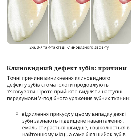
2-а, 3-я та 4-та стадії клиновидного дефекту
Клиновидний дефект зубів: причини
Точні причини виникнення клиновидного
дефекту зубів стоматологи продовжують
з’ясовувати. Проте прийнято виділяти наступні
передумови V-подібного ураження зубних тканин:
відхилення прикусу: у цьому випадку деякі
зуби зазнають підвищене навантаження,
емаль стирається швидше, і відколюється в
найтоншому місці, а саме біля шийок зубів