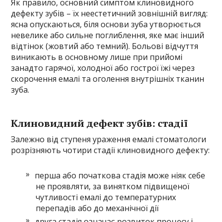
Як правило, основний симптом клиновидного
дефекту зубів – їх неестетичний зовнішній вигляд:
ясна опускаються, біля основи зуба утворюється
невелике або сильне поглиблення, яке має інший
відтінок (жовтий або темний). Больові відчуття
виникають в основному лише при прийомі
занадто гарячої, холодної або гострої їжі через
скорочення емалі та оголення внутрішніх тканин
зуба.
Клиновидний дефект зубів: стадії
Залежно від ступеня ураження емалі стоматологи
розрізняють чотири стадії клиновидного дефекту:
перша або початкова стадія може ніяк себе
не проявляти, за винятком підвищеної
чутливості емалі до температурних
перепадів або до механічної дії
друга стадія означає розвиток процесу і