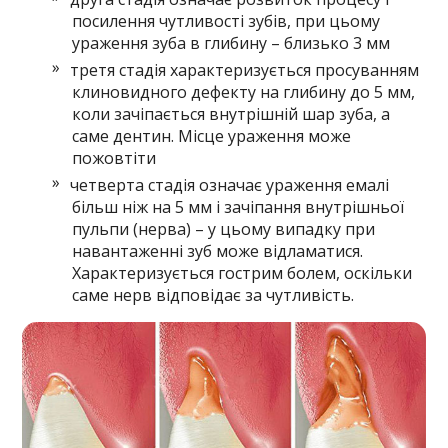
посилення чутливості зубів, при цьому
ураження зуба в глибину – близько 3 мм
третя стадія характеризується просуванням
клиновидного дефекту на глибину до 5 мм,
коли зачіпається внутрішній шар зуба, а
саме дентин. Місце ураження може
пожовтіти
четверта стадія означає ураження емалі
більш ніж на 5 мм і зачіпання внутрішньої
пульпи (нерва) – у цьому випадку при
навантаженні зуб може відламатися.
Характеризується гострим болем, оскільки
саме нерв відповідає за чутливість.