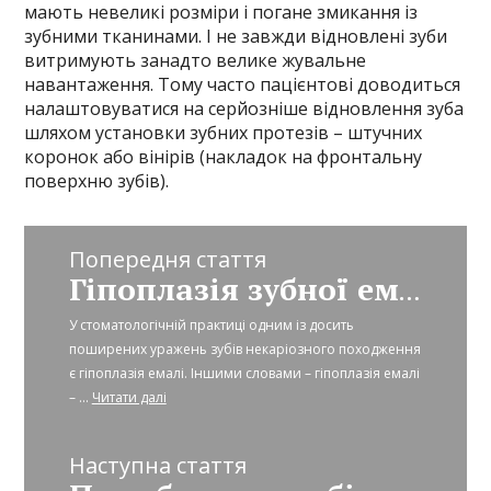
мають невеликі розміри і погане змикання із
зубними тканинами. І не завжди відновлені зуби
витримують занадто велике жувальне
навантаження. Тому часто пацієнтові доводиться
налаштовуватися на серйозніше відновлення зуба
шляхом установки зубних протезів – штучних
коронок або вінірів (накладок на фронтальну
поверхню зубів).
Попередня стаття
Гіпоплазія зубної емалі
У стоматологічній практиці одним із досить
поширених уражень зубів некаріозного походження
є гіпоплазія емалі. Іншими словами – гіпоплазія емалі
– ...
Читати далі
Наступна стаття