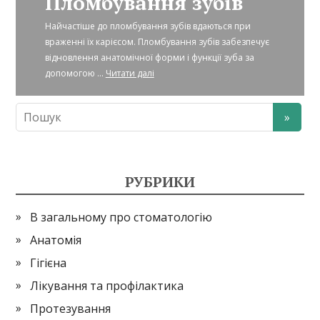
Пломбування зубів
Найчастіше до пломбування зубів вдаються при
враженні їх карієсом. Пломбування зубів забезпечує
відновлення анатомічної форми і функції зуба за
допомогою ...
Читати далі
РУБРИКИ
В загальному про стоматологію
Анатомія
Гігієна
Лікування та профілактика
Протезування