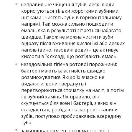
неправильне чищення зубів: деякі люди
користуються тільки жорсткими зубними
щітками і чистять зуби в горизонтальному
напрямі. Так можна сильно пошкодити
емаль, яка в результаті зітреться набагато
швидше. Також не можна чистити зуби
відразу після вживання кислої їжі або деяких
напоїв (вино, газовані води) – це активує
кислоти в їх складі, що роз’їдають емаль
незадовільна гігієна ротової порожнини:
бактерії мають властивість швидко
розмножуватися. Якщо їх вчасно не
видаляти, вони тверднуть і
перетворюються спочатку на наліт, а потім
і в зубний камінь. Як правило, він
скупчується біля ясен і бактерії, з яких він
складається, роз’їдають здорові тканини
зубів, поступово пробираючись всередину
зуба
захворювання ясен: зокрема, гінгівіт і