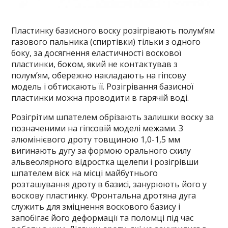
Пластинку базисного воску розігрівають полум’ям
газового пальника (спиртівки) тільки з одного
боку, за досягнення еластичності воскової
пластинки, боком, який не контактував з
полум’ям, обережно накладають на гіпсову
модель і обтискають її. Розігрівання базисної
пластинки можна проводити в гарячій воді.
Розігрітим шпателем обрізають залишки воску за
позначеними на гіпсовій моделі межами. З
алюмінієвого дроту товщиною 1,0-1,5 мм
вигинають дугу за формою орального схилу
альвеолярного відростка щелепи і розігрівши
шпателем віск на місці майбутнього
розташування дроту в базисі, занурюють його у
воскову пластинку. Фронтальна дротяна дуга
служить для зміцнення воскового базису і
запобігає його деформації та поломці під час