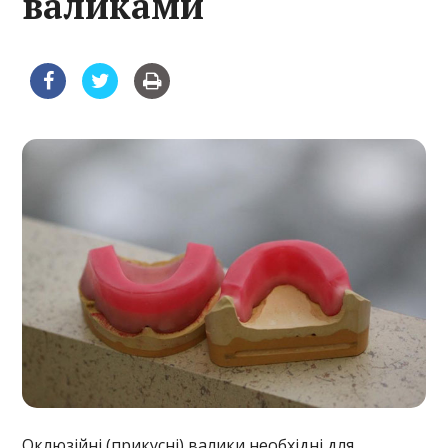
валиками
Оклюзійні (прикусні) валики необхідні для