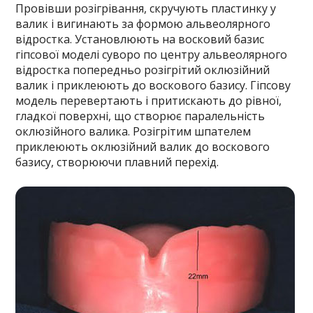
Провівши розігрівання, скручують пластинку у
валик і вигинають за формою альвеолярного
відростка. Установлюють на восковий базис
гіпсової моделі суворо по центру альвеолярного
відростка попередньо розігрітий оклюзійний
валик і приклеюють до воскового базису. Гіпсову
модель перевертають і притискають до рівної,
гладкої поверхні, що створює паралельність
оклюзійного валика. Розігрітим шпателем
приклеюють оклюзійний валик до воскового
базису, створюючи плавний перехід.