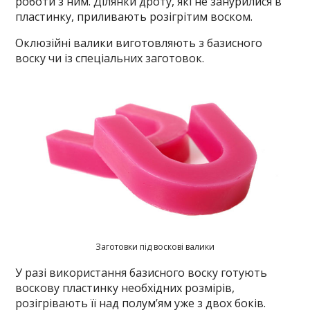
роботи з ним. Ділянки дроту, які не занурилися в
пластинку, приливають розігрітим воском.
Оклюзійні валики виготовляють з базисного
воску чи із спеціальних заготовок.
Заготовки під воскові валики
У разі використання базисного воску готують
воскову пластинку необхідних розмірів,
розігрівають її над полум’ям уже з двох боків.