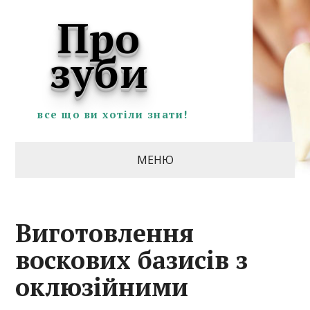
Про
зуби
все що ви хотіли знати!
МЕНЮ
Виготовлення
воскових базисів з
оклюзійними