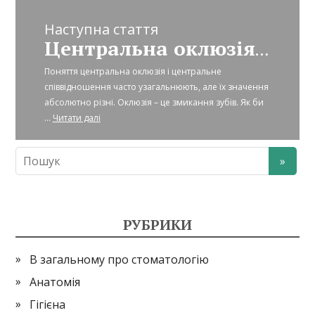
Наступна стаття
Центральна оклюзія і центральне співвідношення щелеп
Поняття центральна оклюзія і центральне
співвідношення часто узагальнюють, але їх значення
абсолютно різні. Оклюзія – це змикання зубів. Як би
...
Читати далі
РУБРИКИ
В загальному про стоматологію
Анатомія
Гігієна