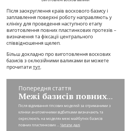
Після заокруглення країв воскового базису і
заплавлення поверхні роботу направляють у
клініку для проведення наступного етапу
виготовлення повних пластинкових протезів –
визначення та фіксації центрального
співвідношення щелеп.
Більш докладно про виготовлення воскових
базисів з оклюзійними валиками ви можете
прочитати
тут
.
Попередня стаття
Межі базисів повних пластинкових протезів
Після відливання гіпсових моделей за отриманими з
клініки анатомічними відбитками визначають та
окреслюють на моделях межі майбутніх базисів
повних пластинкових ...
Читати далі