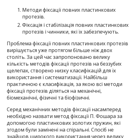
Методи фіксації повних пластинкових
протезів.
Фіксація і стабілізація повних пластинкових
протезів і чинники, які їх забезпечують.
Проблема фіксації повних пластинкових протезів
вирішується уже протягом більше ніж двох
століть. За цей час запропоновано велику
кількість методів фіксації протезів на беззубих
щелепах, створено низку класифікацій для їх
використання і систематизації. Найбільш
практичною є класифікація, за якою всі методи
фіксації протезів діляться на механічні,
біомеханічні, фізичні та біофізичні.
Серед механічних методів фіксації насамперед
необхідно назвати метод фіксації П. Фошара за
допомогою пластинкових золотих пружин, які
згодом були замінені на спіральні. Спосіб не
знайшов широкого використання через велику