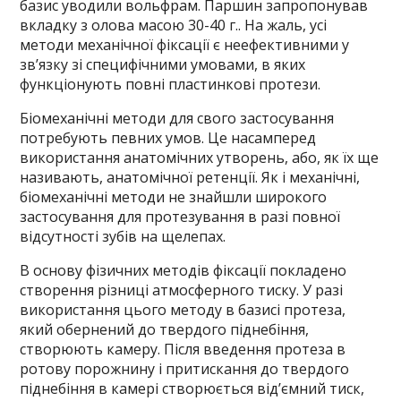
базис уводили вольфрам. Паршин запропонував
вкладку з олова масою 30-40 г.. На жаль, усі
методи механічної фіксації є неефективними у
зв’язку зі специфічними умовами, в яких
функціонують повні пластинкові протези.
Біомеханічні методи для свого застосування
потребують певних умов. Це насамперед
використання анатомічних утворень, або, як їх ще
називають, анатомічної ретенції. Як і механічні,
біомеханічні методи не знайшли широкого
застосування для протезування в разі повної
відсутності зубів на щелепах.
В основу фізичних методів фіксації покладено
створення різниці атмосферного тиску. У разі
використання цього методу в базисі протеза,
який обернений до твердого піднебіння,
створюють камеру. Після введення протеза в
ротову порожнину і притискання до твердого
піднебіння в камері створюється від’ємний тиск,