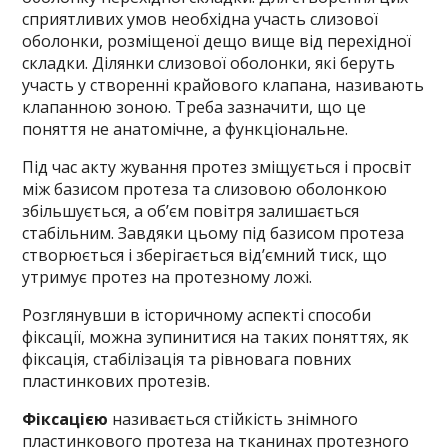
сприятливих умов необхідна участь слизової
оболонки, розміщеної дещо вище від перехідної
складки. Ділянки слизової оболонки, які беруть
участь у створенні крайового клапана, називають
клапанною зоною. Треба зазначити, що це
поняття не анатомічне, а функціональне.
Під час акту жування протез зміщується і просвіт
між базисом протеза та слизовою оболонкою
збільшується, а об’єм повітря залишається
стабільним. Завдяки цьому під базисом протеза
створюється і зберігається від’ємний тиск, що
утримує протез на протезному ложі.
Розглянувши в історичному аспекті способи
фіксації, можна зупинитися на таких поняттях, як
фіксація, стабілізація та рівновага повних
пластинкових протезів.
Фіксацією
називається стійкість знімного
пластинкового протеза на тканинах протезного