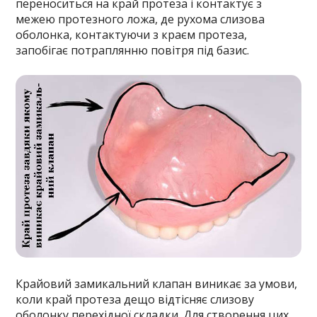
переноситься на край протеза і контактує з
межею протезного ложа, де рухома слизова
оболонка, контактуючи з краєм протеза,
запобігає потраплянню повітря під базис.
Крайовий замикальний клапан виникає за умови,
коли край протеза дещо відтісняє слизову
оболонку перехідної складки. Для створення цих