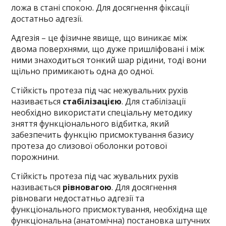
ложа в стані спокою. Для досягнення фіксації
достатньо адгезії.
Адгезія – це фізичне явище, що виникає між
двома поверхнями, що дуже пришліфовані і між
ними знаходиться тонкий шар рідини, тоді вони
щільно примикають одна до одної.
Стійкість протеза під час нежувальних рухів
називається
стабілізацією
. Для стабілізації
необхідно використати спеціальну методику
зняття функціонального відбитка, який
забезпечить функцію присмоктування базису
протеза до слизової оболонки ротової
порожнини.
Стійкість протеза під час жувальних рухів
називається
рівновагою
. Для досягнення
рівноваги недостатньо адгезії та
функціонального присмоктування, необхідна ще
функціональна (анатомічна) постановка штучних