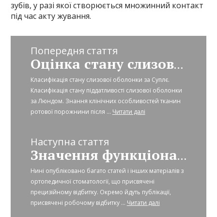
зубів, у разі якої створюється множинний контакт
під час акту жування.
Попередня стаття
Оцінка стану слизової оболонки протезного ложа
Класифікація стану слизової оболонки за Суплє.
Класифікація стану піддатливості слизової оболонки
за Люндом. Знання клінічних особливостей тканин
ротової порожнини після ...
Читати далі
Наступна стаття
Значення функціонального відбитка при повному знімному протезуванні
Нині опубліковано багато статей і інших матеріалів з
ортопедичної стоматології, що присвячені
прецизійному відбитку. Окремо йдуть публікації,
присвячені робочому відбитку ...
Читати далі