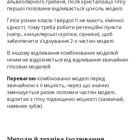
альвеолярного гребеня, після кристалізації гіпсу
першої половини відливається цоколь моделі.
Гіпси різних класів твердості не мають хімічної
єдності, тому треба робити ретенційні пункти
(напр., канцелярські скріпки, сірники), щоб
забезпечити з’єднування 2-х частин моделі.
В іншому відливання комбінованих моделей
нічим не відрізняється від відливання звичайних
гіпсових моделей.
Перевагою
комбінованої моделі перед
звичайною є її міцність, через що значно
зменшується ризик поломки частин моделі,
відлитих з гіпсу підвищеної міцності (зазвичай,
наявних зубів).
Методи й техніка ізолювання