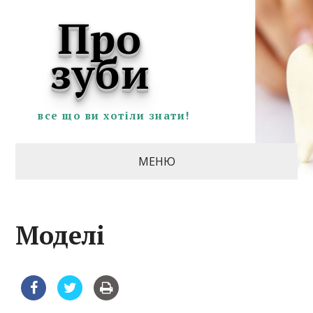
Про
зуби
все що ви хотіли знати!
МЕНЮ
Моделі