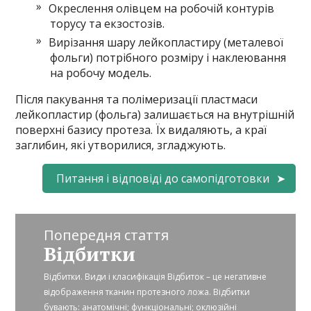
Окреслення олівцем на робочій контурів
торусу та екзостозів.
Вирізання шару лейкопластиру (металевої
фольги) потрібного розміру і наклеювання
на робочу модель.
Після пакування та полімеризації пластмаси
лейкопластир (фольга) залишається на внутрішній
поверхні базису протеза. Їх видаляють, а краї
заглибин, які утворилися, згладжують.
Питання і відповіді до самопідготовки
Попередня стаття
Відбитки
Відбитки. Види і класифікація Відбиток – це негативне
відображення тканин протезного ложа. Відбитки
бувають: анатомічні; функціональні; оклюзійні