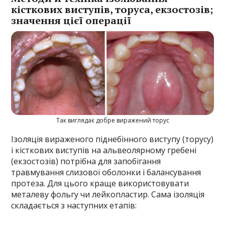
кісткових виступів, торуса, екзостозів;
значення цієї операції
Так виглядає добре виражений торус
Ізоляція вираженого піднебінного виступу (торусу)
і кісткових виступів на альвеолярному гребені
(екзостозів) потрібна для запобігання
травмування слизової оболонки і балансування
протеза. Для цього краще використовувати
металеву фольгу чи лейкопластир. Сама ізоляція
складається з наступних етапів: