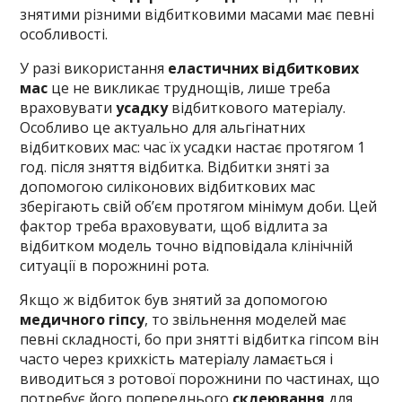
знятими різними відбитковими масами має певні
особливості.
У разі використання
еластичних відбиткових
мас
це не викликає труднощів, лише треба
враховувати
усадку
відбиткового матеріалу.
Особливо це актуально для альгінатних
відбиткових мас: час їх усадки настає протягом 1
год. після зняття відбитка. Відбитки зняті за
допомогою силіконових відбиткових мас
зберігають свій об’єм протягом мінімум доби. Цей
фактор треба враховувати, щоб відлита за
відбитком модель точно відповідала клінічній
ситуації в порожнині рота.
Якщо ж відбиток був знятий за допомогою
медичного гіпсу
, то звільнення моделей має
певні складності, бо при знятті відбитка гіпсом він
часто через крихкість матеріалу ламається і
виводиться з ротової порожнини по частинах, що
потребує його попереднього
склеювання
для