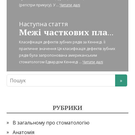
(регістри прикусу). У ...
Читати далі
Наступна стаття
Межі часткових пластинкових протезів
Класифікація дефектів зубних рядів за Кеннеді. Її
практичне значення Ця класифікація дефектів зубних
рядів була запропонована американським
стоматологом Едвардом Кеннеді ...
Читати далі
РУБРИКИ
В загальному про стоматологію
Анатомія