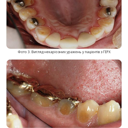
Фото 3. Вигляд некаріозних уражень у пацієнтів з ГЕРХ