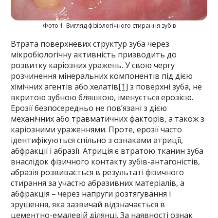
Фото 1. Вигляд фізіологічного стирання зубів
Втрата поверхневих структур зуба через
мікробіологічну активність призводить до
розвитку каріозних уражень. У свою чергу
розчинення мінеральних компонентів під дією
хімічних агентів або хелатів
[1]
з поверхні зуба, не
вкритою зубною бляшкою, іменується ерозією.
Ерозії безпосередньо не пов’язані з дією
механічних або травматичних факторів, а також з
каріозними ураженнями. Проте, ерозії часто
ідентифікуються спільно з ознаками атриції,
абфракції і абразії. Атриція є втратою тканин зуба
внаслідок фізичного контакту зубів-антагоністів,
абразія розвивається в результаті фізичного
стирання за участю абразивних матеріалів, а
абфракція – через напруги розтягування і
зрушення, яка зазвичай відзначається в
цементно-емалевій ділянці. За наявності ознак