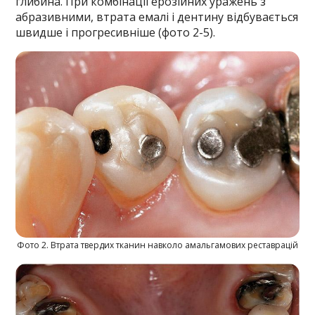
глибина. При комбінації ерозійних уражень з
абразивними, втрата емалі і дентину відбувається
швидше і прогресивніше (фото 2-5).
Фото 2. Втрата твердих тканин навколо амальгамових реставрацій