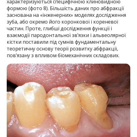
характеризуються специфічною клиновидною
формою (фото 8). Більшість даних про абфракції
заснована на «інженерних» моделях дослідження
зуба, або окремо його коронкової і кореневої
частин. Проте, глибші дослідження функції і
взаємодії пародонтальної зв’язки і альвеолярної
кістки поставили під сумнів фундаментальну
теоретичну основу теорії розвитку абфракції,
пов’язану з впливом біомеханічних складових.