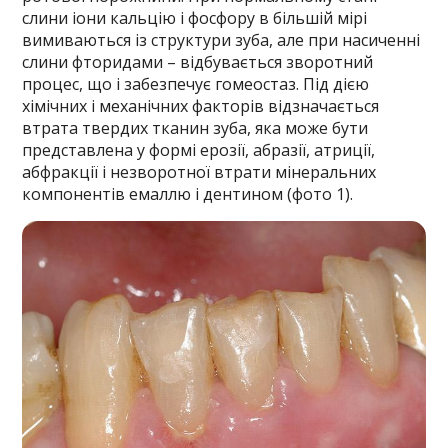
слини іони кальцію і фосфору в більшій мірі
вимиваються із структури зуба, але при насиченні
слини фторидами – відбувається зворотний
процес, що і забезпечує гомеостаз. Під дією
хімічних і механічних факторів відзначається
втрата твердих тканин зуба, яка може бути
представлена у формі ерозії, абразії, атриції,
абфракції і незворотної втрати мінеральних
компонентів емаллю і дентином (фото 1).