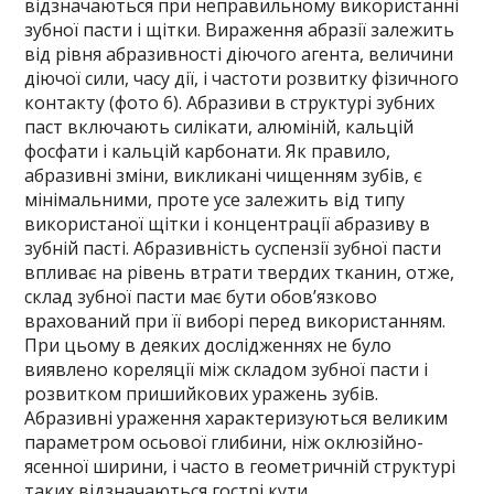
відзначаються при неправильному використанні
зубної пасти і щітки. Вираження абразії залежить
від рівня абразивності діючого агента, величини
діючої сили, часу дії, і частоти розвитку фізичного
контакту (фото 6). Абразиви в структурі зубних
паст включають силікати, алюміній, кальцій
фосфати і кальцій карбонати. Як правило,
абразивні зміни, викликані чищенням зубів, є
мінімальними, проте усе залежить від типу
використаної щітки і концентрації абразиву в
зубній пасті. Абразивність суспензії зубної пасти
впливає на рівень втрати твердих тканин, отже,
склад зубної пасти має бути обов’язково
врахований при її виборі перед використанням.
При цьому в деяких дослідженнях не було
виявлено кореляції між складом зубної пасти і
розвитком пришийкових уражень зубів.
Абразивні ураження характеризуються великим
параметром осьової глибини, ніж оклюзійно-
ясенної ширини, і часто в геометричній структурі
таких відзначаються гострі кути.