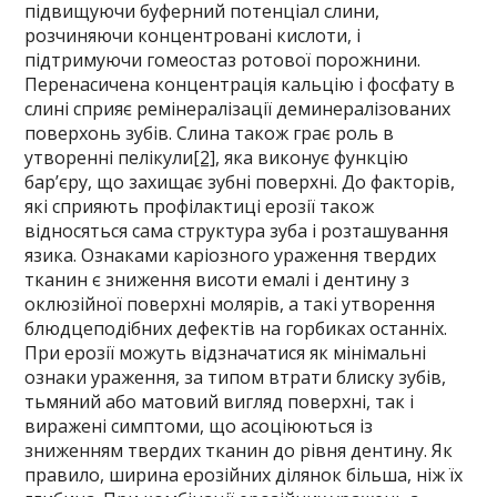
підвищуючи буферний потенціал слини,
розчиняючи концентровані кислоти, і
підтримуючи гомеостаз ротової порожнини.
Перенасичена концентрація кальцію і фосфату в
слині сприяє ремінералізації деминералізованих
поверхонь зубів. Слина також грає роль в
утворенні пелікули
[2]
, яка виконує функцію
бар’єру, що захищає зубні поверхні. До факторів,
які сприяють профілактиці ерозії також
відносяться сама структура зуба і розташування
язика. Ознаками каріозного ураження твердих
тканин є зниження висоти емалі і дентину з
оклюзійної поверхні молярів, а такі утворення
блюдцеподібних дефектів на горбиках останніх.
При ерозії можуть відзначатися як мінімальні
ознаки ураження, за типом втрати блиску зубів,
тьмяний або матовий вигляд поверхні, так і
виражені симптоми, що асоціюються із
зниженням твердих тканин до рівня дентину. Як
правило, ширина ерозійних ділянок більша, ніж їх