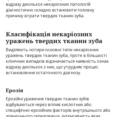
відразу декількох некаріозних патологій
діагностично складно встановити головну
причину втрати твердих тканин зуба.
Класифікація некаріозних
уражень твердих тканин зуба
Виділяють чотири основні типи некаріозних
уражень твердих тканин зуба, проте в більшості
клінічних випадків відзначається наявність ознак
відразу декількох з них, що утрудняє процес
встановлення остаточного діагнозу.
Ерозія
Ерозійні ураження твердих тканин зубів
відбуваються через вплив кислотних або
специфічно-ерозійних факторів внутрішнього або
зовнішнього середовища, інтенсивність яких