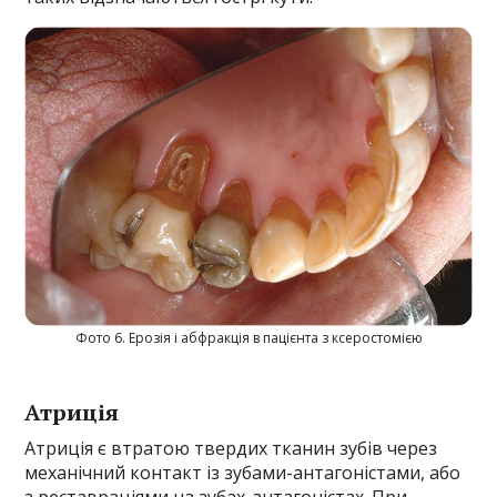
Фото 6. Ерозія і абфракція в пацієнта з ксеростомією
Атриція
Атриція є втратою твердих тканин зубів через
механічний контакт із зубами-антагоністами, або