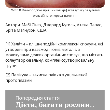
Фото 8. Клиноподібні пришийкові дефекти зубів у результаті
оклюзійного перевантаження
Автори: Мабі Сінгх, Джерард Кугель, Атена Папас,
Бріта Магнусон, США
[1]
Хела́ти – клішнеподібні комплексні сполуки, які
утворені при взаємодії іонів металів з
молекулами деяких органічних сполук, що містять
солеутворювальну, комплексоутворювальну
групи
[2]
Пелікула – захисна плівка з ущільненої
протоплазми
Попередня стаття
Дієта, багата рослинною їжею, може скоротити ризик розвитку пародонтиту