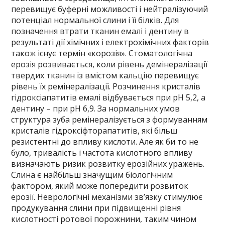
перевищує буферні можливості і нейтралізуючий
потенціал нормальної слини і її білків. Для
позначення втрати тканин емалі і дентину в
результаті дії хімічних і електрохімічних факторів
також існує термін «корозія». Стоматологічна
ерозія розвивається, коли рівень демінералізації
твердих тканин із вмістом кальцію перевищує
рівень їх ремінералізації. Розчинення кристалів
гідроксіапатитів емалі відбувається при рН 5,2, а
дентину – при рН 6,9. За нормальних умов
структура зуба ремінералізується з формуванням
кристалів гідроксіфторапатитів, які більш
резистентні до впливу кислоти. Але як би то не
було, тривалість і частота кислотного впливу
визначають ризик розвитку ерозійних уражень.
Слина є найбільш значущим біологічним
фактором, який може попередити розвиток
ерозії. Неврологічні механізми зв’язку стимулює
продукування слини при підвищенні рівня
кислотності ротової порожнини, таким чином