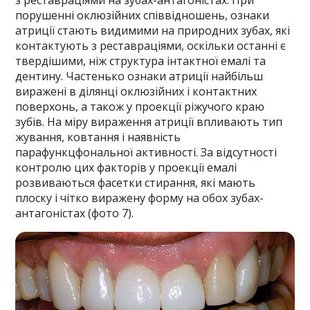
з реставраціями на зубах-антагоністах. При
порушенні оклюзійних співвідношень, ознаки
атриції стають видимими на природних зубах, які
контактують з реставраціями, оскільки останні є
твердішими, ніж структура інтактної емалі та
дентину. Частенько ознаки атриції найбільш
виражені в ділянці оклюзійних і контактних
поверхонь, а також у проекції ріжучого краю
зубів. На міру вираження атриції впливають тип
жування, ковтання і наявність
парафункцфональної активності. За відсутності
контролю цих факторів у проекції емалі
розвиваються фасетки стирання, які мають
плоску і чітко виражену форму на обох зубах-
антагоністах (фото 7).