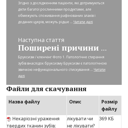
Згідно з дослідженням пацієнти, які дотримуються
дієти багатої рослинними продуктами, але
обмежують споживання рафінованих злаків і
доданих цукрів, можуть рідше ...
Читати далі
Наступна стаття
Поширені причини розвитку некаріозних уражень твердих тканин зубів
Бруксизм / кленчінг Фото 1. Патологічне стирання
зубів внаслідок бруксизму Бруксизм є патологічною
звичкою нефункціонального стискування ...
Читати
далі
Файли для скачування
Назва файлу
Опис
Розмір
файлу
Некаріозні ураження
лікувати чи
369 КБ
твердих тканин зубів:
не лікувати?